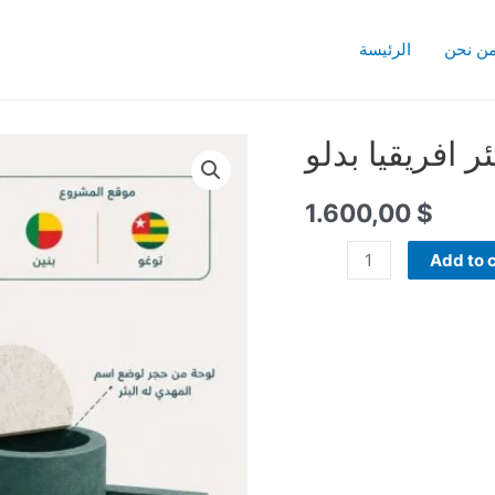
ن نحن
الرئيسة
ئر افريقيا بدلو
1.600,00
$
بئر
Add to 
افريقيا
بدلو
quantity