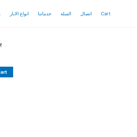
بدلو
quantity
Cart
اتصال
السلة
خدماتنا
انواع الابار
م
ب
cart