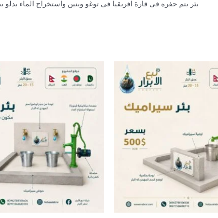
بئر يتم حفره في قارة افريقيا في توغو وبنين واستخراج الماء بدلو يخدم عدة قرى ومد