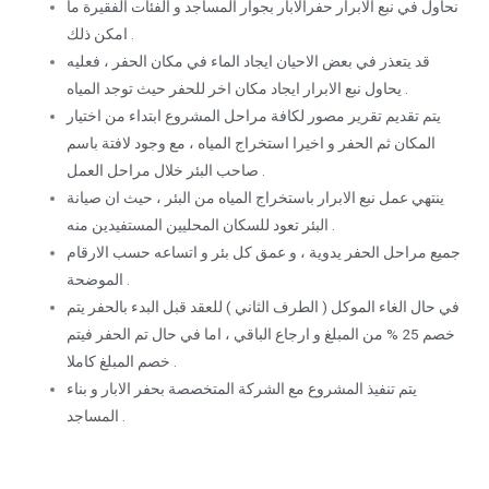
نحاول في نبع الابرار حفرالابار بجوار المساجد و الفئات الفقيرة ما
امكن ذلك .
قد يتعذر في بعض الاحيان ايجاد الماء في مكان الحفر ، فعليه
يحاول نبع الابرار ايجاد مكان اخر للحفر حيث توجد المياه .
يتم تقديم تقرير مصور لكافة مراحل المشروع ابتداء من اختيار
المكان ثم الحفر و اخيرا استخراج المياه ، مع وجود لافتة باسم
صاحب البئر خلال مراحل العمل .
ينتهي عمل نبع الابرار باستخراج المياه من البئر ، حيث ان صيانة
البئر تعود للسكان المحليين المستفيدين منه .
جميع مراحل الحفر يدوية ، و عمق كل بئر و اتساعه حسب الارقام
الموضحة .
في حال الغاء الموكل ( الطرف الثاني ) للعقد قبل البدء بالحفر يتم
خصم 25 % من المبلغ و ارجاع الباقي ، اما في حال تم الحفر فيتم
خصم المبلغ كاملا .
يتم تنفيذ المشروع مع الشركة المتخصصة بحفر الابار و بناء
المساجد .